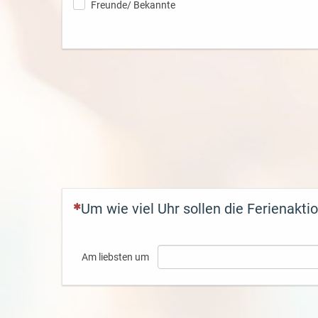
Freunde/ Bekannte
(Dies ist eine Pflichtfrage.)
Um wie viel Uhr sollen die Ferienakti
Am liebsten um