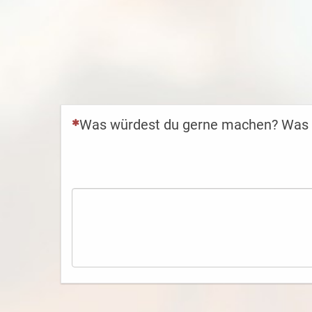
(Dies ist eine Pflichtfrage.)
Was würdest du gerne machen? Was br